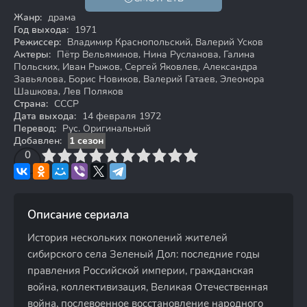
18+
Жанр:
драма
Год выхода:
1971
Режиссер:
Владимир Краснопольский, Валерий Усков
Актеры:
Пётр Вельяминов, Нина Русланова, Галина
Польских, Иван Рыжов, Сергей Яковлев, Александра
Завьялова, Борис Новиков, Валерий Гатаев, Элеонора
Шашкова, Лев Поляков
Страна:
СССР
Дата выхода:
14 февраля 1972
Перевод:
Рус. Оригинальный
Добавлен:
1 сезон
3
4
0
5
6
7
8
9
10
Описание сериала
История нескольких поколений жителей
сибирского села Зеленый Дол: последние годы
правления Российской империи, гражданская
война, коллективизация, Великая Отечественная
война, послевоенное восстановление народного