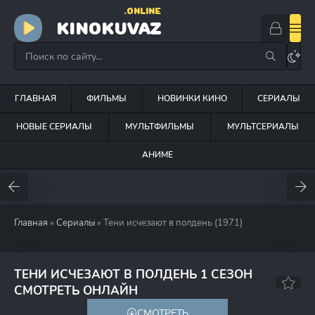
.ONLINE
KINOKUVAZ
ГЛАВНАЯ
ФИЛЬМЫ
НОВИНКИ КИНО
СЕРИАЛЫ
НОВЫЕ СЕРИАЛЫ
МУЛЬТФИЛЬМЫ
МУЛЬТСЕРИАЛЫ
АНИМЕ
Главная
»
Сериалы
» Тени исчезают в полдень (1971)
ТЕНИ ИСЧЕЗАЮТ В ПОЛДЕНЬ 1 СЕЗОН
8.5
7.4
СМОТРЕТЬ ОНЛАЙН
СМОТРЕТЬ