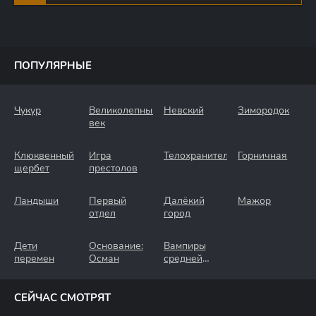
ПОПУЛЯРНЫЕ
Чукур
Великолепный
Невский
Зимородок
век
Клюквенный
Игра
Телохранители
Горничная
щербет
престолов
Ландыши
Первый
Далёкий
Мажор
отдел
город
Дети
Основание:
Вампиры
перемен
Осман
средней
полосы
СЕЙЧАС СМОТРЯТ