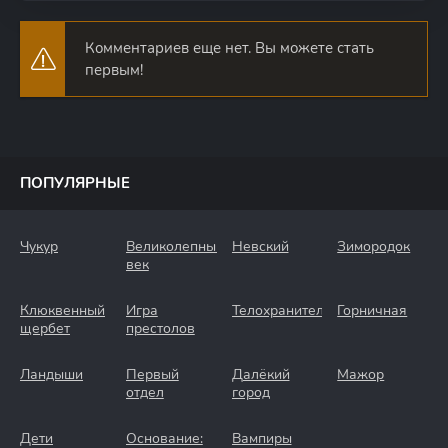
Комментариев еще нет. Вы можете стать
первым!
ПОПУЛЯРНЫЕ
Чукур
Великолепный
Невский
Зимородок
век
Клюквенный
Игра
Телохранители
Горничная
щербет
престолов
Ландыши
Первый
Далёкий
Мажор
отдел
город
Дети
Основание:
Вампиры