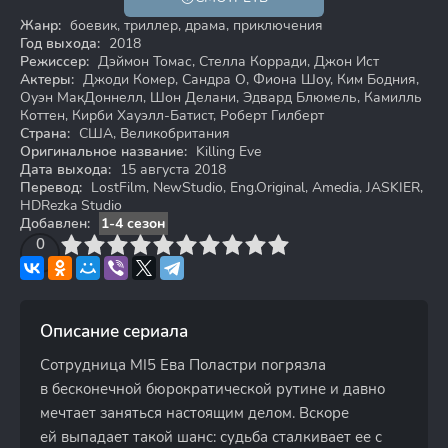
18+
Жанр:
боевик, триллер, драма, приключения
Год выхода:
2018
Режиссер:
Дэймон Томас, Стелла Корради, Джон Ист
Актеры:
Джоди Комер, Сандра О, Фиона Шоу, Ким Бодния,
Оуэн МакДоннелл, Шон Делани, Эдвард Блюмель, Камилль
Коттен, Кирби Хауэлл-Батист, Роберт Гилберт
Страна:
США, Великобритания
Оригинальное название:
Killing Eve
Дата выхода:
15 августа 2018
Перевод:
LostFilm, NewStudio, Eng.Original, Amedia, JASKIER,
HDRezka Studio
Добавлен:
1-4 сезон
3
4
0
5
6
7
8
9
10
Описание сериала
Сотрудница MI5 Ева Поластри погрязла
в бесконечной бюрократической рутине и давно
мечтает заняться настоящим делом. Вскоре
ей выпадает такой шанс: судьба сталкивает ее с