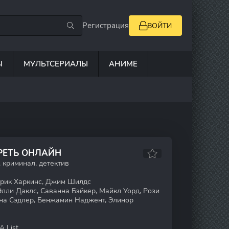
Регистрация
ВОЙТИ
Ы
МУЛЬТСЕРИАЛЫ
АНИМЕ
РЕТЬ ОНЛАЙН
 криминал, детектив
трик Харкинс, Джим Шилдс
лли Даклс, Саванна Бэйкер, Майкл Уорд, Рози
на Сэдлер, Бенжамин Наджент, Элинор
A List