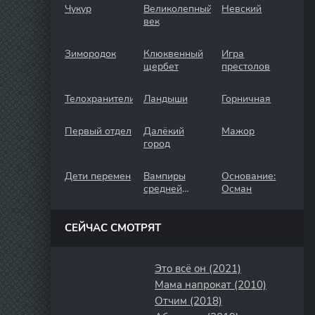
Чукур
Великолепный
Невский
век
Зимородок
Клюквенный
Игра
щербет
престолов
Телохранители
Ландыши
Горничная
Первый отдел
Далёкий
Мажор
город
Дети перемен
Вампиры
Основание:
средней
Осман
полосы
СЕЙЧАС СМОТРЯТ
Это всё он (2021)
Мама напрокат (2010)
Отчим (2018)