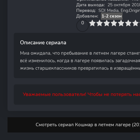
Дата выхода:
25 октября 201
Перевод:
SDI Media, Eng.Origin
Добавлен:
1-2 сезон
0
1
2
3
4
0
5
6
7
8
9
10
Описание сериала
Миа ожидала, что пребывание в летнем лагере стане
всё изменилось, когда в лагере появилась загадочная
жизнь старшеклассников превратилась в извращённ
Уважаемые пользователи! Чтобы не потерять нас
Смотреть сериал Кошмар в летнем лагере (20