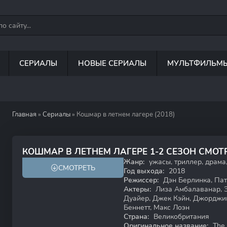
СЕРИАЛЫ
НОВЫЕ СЕРИАЛЫ
МУЛЬТФИЛЬМ
Главная
»
Сериалы
» Кошмар в летнем лагере (2018)
5.5
5.5
КОШМАР В ЛЕТНЕМ ЛАГЕРЕ 1-2 СЕЗОН СМОТ
Жанр:
ужасы, триллер, драма,
СМОТРЕТЬ
Год выхода:
2018
Режиссер:
Дэн Берлинка, Па
Актеры:
Лиза Амбалаванар, Э
Дуайер, Джек Кэйн, Джорджи
Беннетт, Макс Лоэн
Страна:
Великобритания
Оригинальное название:
The 