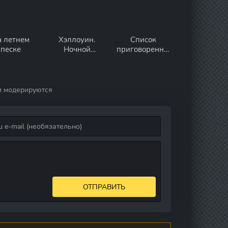
а летнем
Хэллоуин.
Список
песке
Ночной
приговоренны
кошмар
х
и модерируются
ОТПРАВИТЬ