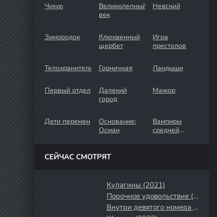
Чукур
Великолепный
Невский
век
Зимородок
Клюквенный
Игра
щербет
престолов
Телохранители
Горничная
Ландыши
Первый отдел
Далёкий
Мажор
город
Дети перемен
Основание:
Вампиры
Осман
средней
полосы
СЕЙЧАС СМОТРЯТ
Кулагины (2021)
Порочное удовольствие (2020)
Внутри девятого номера (2014)