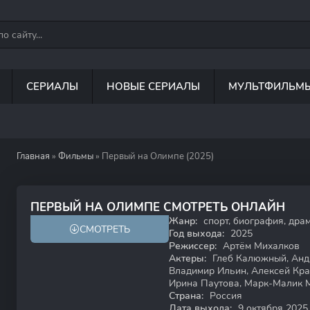
СЕРИАЛЫ
НОВЫЕ СЕРИАЛЫ
МУЛЬТФИЛЬМ
Главная
»
Фильмы
» Первый на Олимпе (2025)
7.9
8.8
ПЕРВЫЙ НА ОЛИМПЕ СМОТРЕТЬ ОНЛАЙН
Жанр:
спорт, биография, дра
СМОТРЕТЬ
12+
Год выхода:
2025
Режиссер:
Артём Михалков
Актеры:
Глеб Калюжный, Андр
Владимир Ильин, Алексей Кра
Ирина Паутова, Марк-Малик 
Страна:
Россия
Дата выхода:
9 октября 2025