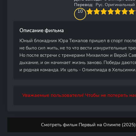
Перевод:
Рус. Оригинальный
100
1
2
3
4
10
5
6
7
8
9
10
Описание фильма
Юный блокадник Юра Тюкалов пришел в спорт после в
не было сил жить, не то что вести изнурительные тр
Но после встречи с тренерами Михаилом и Верой Са
дыхание, и он начинает жизнь заново. Победы даются 
и родная команда. Их цель - Олимпиада в Хельсинки
Уважаемые пользователи! Чтобы не потерять нас
Смотреть фильм Первый на Олимпе (2025)