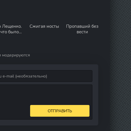
р Лещенко.
Сжигая мосты
Пропавший без
 что было…
вести
и модерируются
ОТПРАВИТЬ