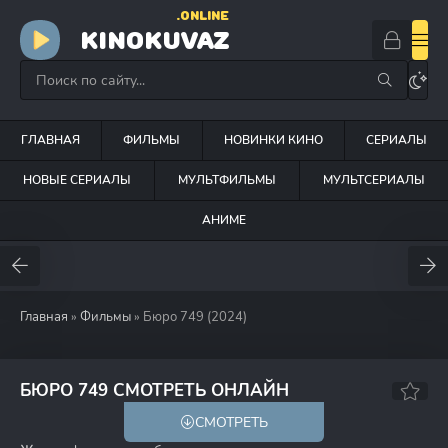
.ONLINE
KINOKUVAZ
ГЛАВНАЯ
ФИЛЬМЫ
НОВИНКИ КИНО
СЕРИАЛЫ
НОВЫЕ СЕРИАЛЫ
МУЛЬТФИЛЬМЫ
МУЛЬТСЕРИАЛЫ
АНИМЕ
Главная
»
Фильмы
» Бюро 749 (2024)
4.8
3.9
БЮРО 749 СМОТРЕТЬ ОНЛАЙН
СМОТРЕТЬ