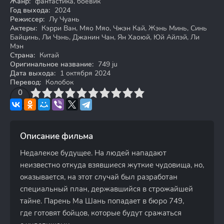
Жанр:
фантастика, боевик
Год выхода:
2024
Режиссер:
Лу Чуань
Актеры:
Кэрри Ван, Мяо Мяо, Чжэн Кай, Жэнь Минь, Синь
Байцинь, Ли Чэнь, Джанин Чан, Ян Хаоюй, Юй Айлэй, Ли
Мэн
Страна:
Китай
Оригинальное название:
749 ju
Дата выхода:
1 октября 2024
Перевод:
Колобок
3
4
0
5
6
7
8
9
10
Описание фильма
Недалекое будущее. На людей нападают
неизвестно откуда взявшиеся жуткие чудовища, но,
оказывается, на этот случай был разработан
специальный план, державшийся в строжайшей
тайне. Парень Ма Шань попадает в бюро 749,
где готовят бойцов, которые будут сражаться