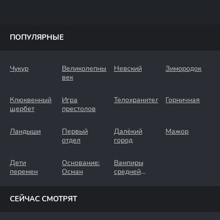
ПОПУЛЯРНЫЕ
Чукур
Великолепный
Невский
Зимородок
век
Клюквенный
Игра
Телохранители
Горничная
щербет
престолов
Ландыши
Первый
Далёкий
Мажор
отдел
город
Дети
Основание:
Вампиры
перемен
Осман
средней
полосы
СЕЙЧАС СМОТРЯТ