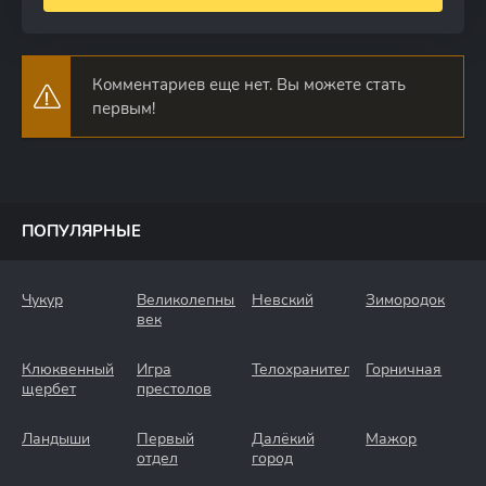
Комментариев еще нет. Вы можете стать
первым!
ПОПУЛЯРНЫЕ
Чукур
Великолепный
Невский
Зимородок
век
Клюквенный
Игра
Телохранители
Горничная
щербет
престолов
Ландыши
Первый
Далёкий
Мажор
отдел
город