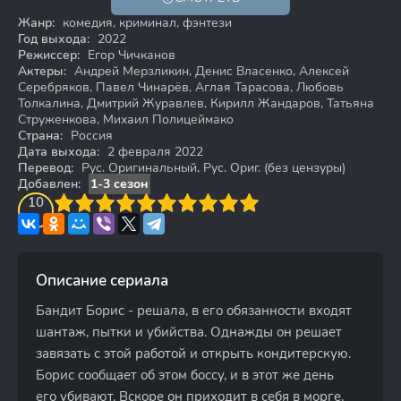
18+
Жанр:
комедия, криминал, фэнтези
Год выхода:
2022
Режиссер:
Егор Чичканов
Актеры:
Андрей Мерзликин, Денис Власенко, Алексей
Серебряков, Павел Чинарёв, Аглая Тарасова, Любовь
Толкалина, Дмитрий Журавлев, Кирилл Жандаров, Татьяна
Струженкова, Михаил Полицеймако
Страна:
Россия
Дата выхода:
2 февраля 2022
Перевод:
Рус. Оригинальный, Рус. Ориг. (без цензуры)
Добавлен:
1-3 сезон
3
4
10
5
6
7
8
9
10
Описание сериала
Бандит Борис - решала, в его обязанности входят
шантаж, пытки и убийства. Однажды он решает
завязать с этой работой и открыть кондитерскую.
Борис сообщает об этом боссу, и в этот же день
его убивают. Вскоре он приходит в себя в морге,