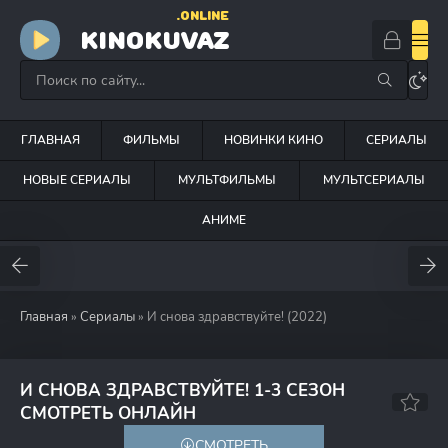
.ONLINE
KINOKUVAZ
ГЛАВНАЯ
ФИЛЬМЫ
НОВИНКИ КИНО
СЕРИАЛЫ
НОВЫЕ СЕРИАЛЫ
МУЛЬТФИЛЬМЫ
МУЛЬТСЕРИАЛЫ
АНИМЕ
Главная
»
Сериалы
» И снова здравствуйте! (2022)
И СНОВА ЗДРАВСТВУЙТЕ! 1-3 СЕЗОН
7.7
СМОТРЕТЬ ОНЛАЙН
СМОТРЕТЬ