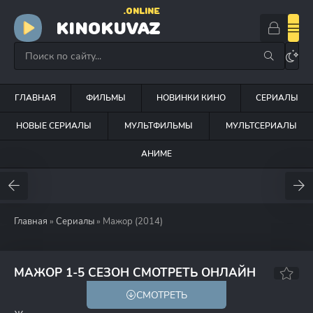
.ONLINE
KINOKUVAZ
ГЛАВНАЯ
ФИЛЬМЫ
НОВИНКИ КИНО
СЕРИАЛЫ
НОВЫЕ СЕРИАЛЫ
МУЛЬТФИЛЬМЫ
МУЛЬТСЕРИАЛЫ
АНИМЕ
Главная
»
Сериалы
» Мажор (2014)
8.2
7.5
МАЖОР 1-5 СЕЗОН СМОТРЕТЬ ОНЛАЙН
СМОТРЕТЬ
18+
HD