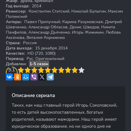
Жанр:
драма, криминал
Год выхода:
2014
Режиссер:
Константин Статский, Николай Булыгин, Максим
Полинский
Актеры:
Павел Прилучный, Карина Разумовская, Дмитрий
Шевченко, Александр Обласов, Денис Шведов, Никита
Панфилов, Александр Дьяченко, Игорь Жижикин, Любовь
Аксёнова, Виталия Корниенко
Страна:
Россия
Дата выхода:
15 декабря 2014
Качество:
HD (720, 1080)
Перевод:
Рус. Оригинальный
Добавлен:
1-5 сезон
3
9.1
4
5
6
7
8
9
10
Описание сериала
Таких, как наш главный герой Игорь Соколовский,
то есть детей высокопоставленных, богатых
родителей, называют мажорами. Наш герой имеет
юридическое образование, но ни одного дня не