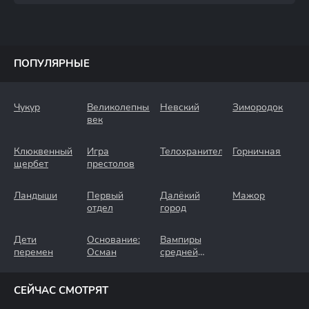
ПОПУЛЯРНЫЕ
Чукур
Великолепный
Невский
Зимородок
век
Клюквенный
Игра
Телохранители
Горничная
щербет
престолов
Ландыши
Первый
Далёкий
Мажор
отдел
город
Дети
Основание:
Вампиры
перемен
Осман
средней
полосы
СЕЙЧАС СМОТРЯТ