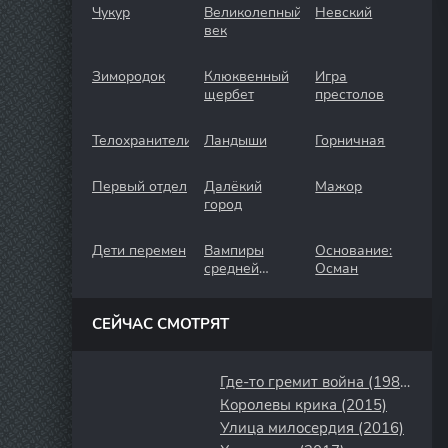
Чукур
Великолепный
Невский
век
Зимородок
Клюквенный
Игра
щербет
престолов
Телохранители
Ландыши
Горничная
Первый отдел
Далёкий
Мажор
город
Дети перемен
Вампиры
Основание:
средней
Осман
полосы
СЕЙЧАС СМОТРЯТ
Где-то гремит война (1986)
Королевы крика (2015)
Улица милосердия (2016)