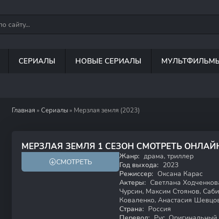
СЕРИАЛЫ
НОВЫЕ СЕРИАЛЫ
МУЛЬТФИЛЬМ
Главная
»
Сериалы
» Мерзлая земля (2023)
7.0
МЕРЗЛАЯ ЗЕМЛЯ 1 СЕЗОН СМОТРЕТЬ ОНЛАЙ
Жанр:
драма, триллер
СМОТРЕТЬ
18+
Год выхода:
2023
Режиссер:
Оксана Карас
Актеры:
Светлана Ходченкова
Чурсин, Максим Стоянов, Саб
Коваленко, Анастасия Шевцо
Страна:
Россия
Перевод:
Рус. Оригинальный, 