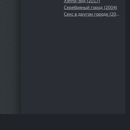
Хэппи-энд (2017)
Серебряный город (2004)
Секс в другом городе (2004)