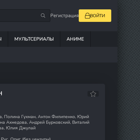
Регистрация
ВОЙТИ
Ы
МУЛЬТСЕРИАЛЫ
АНИМЕ
Н
, Полина Гухман, Антон Филипенко, Юрий
ина Ахмедова, Андрей Бурковский, Виталий
ва, Юлия Джулай
Рус. Ориг. (без цензуры)