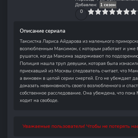
Добавлен:
1 сезон
0
1
2
3
4
0
5
6
7
8
9
10
Описание сериала
Таксистка Лариса Айдарова из маленького приморског
возлюбленным Максимом, с которым работает и уже б
рушатся, когда Максима задерживают по подозрению 
Полиция нашла труп девушки, которая была изнасил
приехавший из Москвы следователь считает, что Макс
а виновен в целой серии смертей. Его не убеждает д
доказать невиновность своего возлюбленного и спаст
собственное расследование. Она убеждена, что пока
ходит на свободе.
Уважаемые пользователи! Чтобы не потерять нас