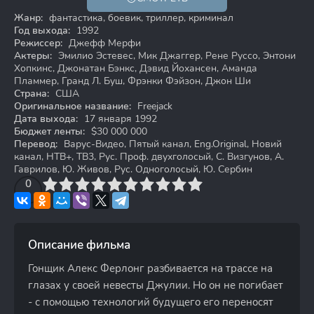
16+
Жанр:
фантастика, боевик, триллер, криминал
Год выхода:
1992
Режиссер:
Джефф Мерфи
Актеры:
Эмилио Эстевес, Мик Джаггер, Рене Руссо, Энтони
Хопкинс, Джонатан Бэнкс, Дэвид Йохансен, Аманда
Пламмер, Гранд Л. Буш, Фрэнки Фэйзон, Джон Ши
Страна:
США
Оригинальное название:
Freejack
Дата выхода:
17 января 1992
Бюджет ленты:
$30 000 000
Перевод:
Варус-Видео, Пятый канал, Eng.Original, Новий
канал, НТВ+, ТВ3, Рус. Проф. двухголосый, C. Визгунов, А.
Гаврилов, Ю. Живов, Рус. Одноголосый, Ю. Сербин
3
4
0
5
6
7
8
9
10
Описание фильма
Гонщик Алекс Ферлонг разбивается на трассе на
глазах у своей невесты Джулии. Но он не погибает
- с помощью технологий будущего его переносят