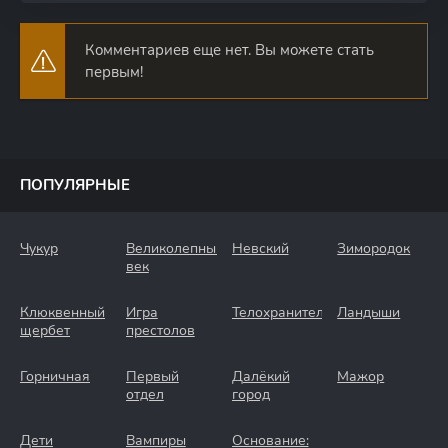
Комментариев еще нет. Вы можете стать
первым!
ПОПУЛЯРНЫЕ
Чукур
Великолепный
Невский
Зимородок
век
Клюквенный
Игра
Телохранители
Ландыши
щербет
престолов
Горничная
Первый
Далёкий
Мажор
отдел
город
Дети
Вампиры
Основание: