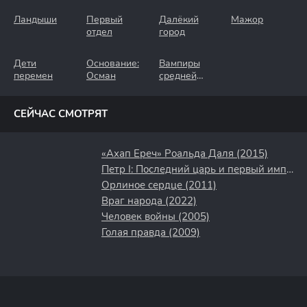
Ландыши
Первый
Далёкий
Мажор
отдел
город
Дети
Основание:
Вампиры
перемен
Осман
средней
полосы
СЕЙЧАС СМОТРЯТ
«Ахап Ереч» Роальда Даля (2015)
Петр I: Последний царь и первый император (2022)
Орлиное сердце (2011)
Враг народа (2022)
Человек войны (2005)
Голая правда (2009)