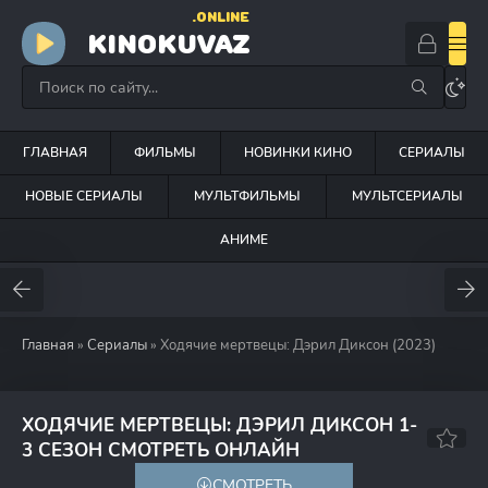
.ONLINE
KINOKUVAZ
ГЛАВНАЯ
ФИЛЬМЫ
НОВИНКИ КИНО
СЕРИАЛЫ
НОВЫЕ СЕРИАЛЫ
МУЛЬТФИЛЬМЫ
МУЛЬТСЕРИАЛЫ
АНИМЕ
Главная
»
Сериалы
» Ходячие мертвецы: Дэрил Диксон (2023)
ХОДЯЧИЕ МЕРТВЕЦЫ: ДЭРИЛ ДИКСОН 1-
7.8
7.5
3 СЕЗОН СМОТРЕТЬ ОНЛАЙН
СМОТРЕТЬ