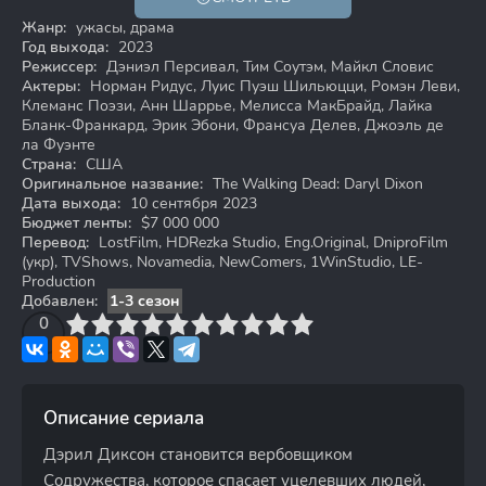
18+
Жанр:
ужасы, драма
Год выхода:
2023
Режиссер:
Дэниэл Персивал, Тим Соутэм, Майкл Словис
Актеры:
Норман Ридус, Луис Пуэш Шильюцци, Ромэн Леви,
Клеманс Поэзи, Анн Шаррье, Мелисса МакБрайд, Лайка
Бланк-Франкард, Эрик Эбони, Франсуа Делев, Джоэль де
ла Фуэнте
Страна:
США
Оригинальное название:
The Walking Dead: Daryl Dixon
Дата выхода:
10 сентября 2023
Бюджет ленты:
$7 000 000
Перевод:
LostFilm, HDRezka Studio, Eng.Original, DniproFilm
(укр), TVShows, Novamedia, NewComers, 1WinStudio, LE-
Production
Добавлен:
1-3 сезон
3
4
0
5
6
7
8
9
10
Описание сериала
Дэрил Диксон становится вербовщиком
Содружества, которое спасает уцелевших людей,