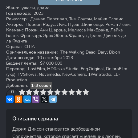
18+
Жанр:
ужасы, драма
Год выхода:
2023
Режиссер:
Дэниэл Персивал, Тим Соутэм, Майкл Словис
Актеры:
Норман Ридус, Луис Пуэш Шильюцци, Ромэн Леви,
Клеманс Поэзи, Анн Шаррье, Мелисса МакБрайд, Лайка
Бланк-Франкард, Эрик Эбони, Франсуа Делев, Джоэль де
ла Фуэнте
Страна:
США
Оригинальное название:
The Walking Dead: Daryl Dixon
Дата выхода:
10 сентября 2023
Бюджет ленты:
$7 000 000
Перевод:
LostFilm, HDRezka Studio, Eng.Original, DniproFilm
(укр), TVShows, Novamedia, NewComers, 1WinStudio, LE-
Production
Добавлен:
1-3 сезон
3
4
0
5
6
7
8
9
10
Описание сериала
Дэрил Диксон становится вербовщиком
Содружества, которое спасает уцелевших людей,