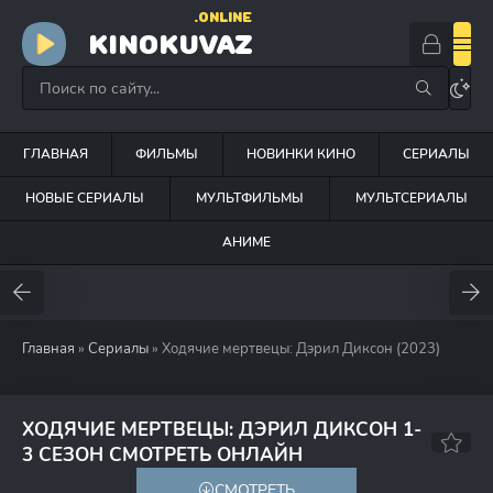
.ONLINE
KINOKUVAZ
ГЛАВНАЯ
ФИЛЬМЫ
НОВИНКИ КИНО
СЕРИАЛЫ
НОВЫЕ СЕРИАЛЫ
МУЛЬТФИЛЬМЫ
МУЛЬТСЕРИАЛЫ
АНИМЕ
Главная
»
Сериалы
» Ходячие мертвецы: Дэрил Диксон (2023)
ХОДЯЧИЕ МЕРТВЕЦЫ: ДЭРИЛ ДИКСОН 1-
7.8
7.5
3 СЕЗОН СМОТРЕТЬ ОНЛАЙН
СМОТРЕТЬ