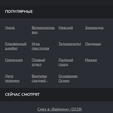
ПОПУЛЯРНЫЕ
Чукур
Великолепный
Невский
Зимородок
век
Клюквенный
Игра
Телохранители
Ландыши
щербет
престолов
Горничная
Первый
Далёкий
Мажор
отдел
город
Дети
Вампиры
Основание:
перемен
средней
Осман
полосы
СЕЙЧАС СМОТРЯТ
Смех в «Вайкики» (2018)