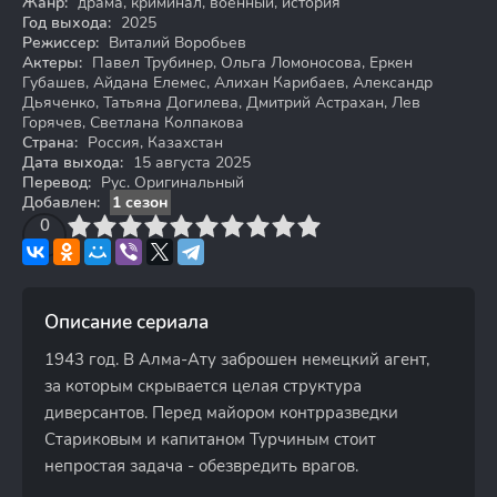
Жанр:
драма, криминал, военный, история
Год выхода:
2025
Режиссер:
Виталий Воробьев
Актеры:
Павел Трубинер, Ольга Ломоносова, Еркен
Губашев, Айдана Елемес, Алихан Карибаев, Александр
Дьяченко, Татьяна Догилева, Дмитрий Астрахан, Лев
Горячев, Светлана Колпакова
Страна:
Россия, Казахстан
Дата выхода:
15 августа 2025
Перевод:
Рус. Оригинальный
Добавлен:
1 сезон
3
4
0
5
6
7
8
9
10
Описание сериала
1943 год. В Алма-Ату заброшен немецкий агент,
за которым скрывается целая структура
диверсантов. Перед майором контрразведки
Стариковым и капитаном Турчиным стоит
непростая задача - обезвредить врагов.