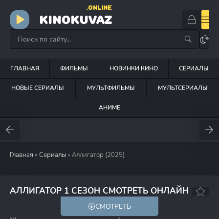
.ONLINE
KINOKUVAZ
ГЛАВНАЯ
ФИЛЬМЫ
НОВИНКИ КИНО
СЕРИАЛЫ
НОВЫЕ СЕРИАЛЫ
МУЛЬТФИЛЬМЫ
МУЛЬТСЕРИАЛЫ
АНИМЕ
Главная
»
Сериалы
» Аллигатор (2025)
6.7
АЛЛИГАТОР 1 СЕЗОН СМОТРЕТЬ ОНЛАЙН
СМОТРЕТЬ