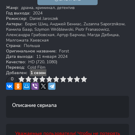
18+
HD
Жанр:
драма, криминал, детектив
Год выхода:
2024
Режиссер:
Daniel Jaroszek
Актеры:
Борис Шиц, Анджей Бениас, Zuzanna Saporznikow,
Камила Баар, Szymon Wróblewski, Piotr Franasowicz,
Александра Грабовская, Артур Барчиш, Магда Дебицка,
Малгожата Хаевская
Страна:
Польша
Оригинальное название:
Forst
Дата выхода:
11 января 2024
Качество:
HD (720, 1080)
Перевод:
Cold Film
Добавлен:
1 сезон
3
4
0
5
6
7
8
9
10
Описание сериала
Уважаемые пользователи! Чтобы не потерять