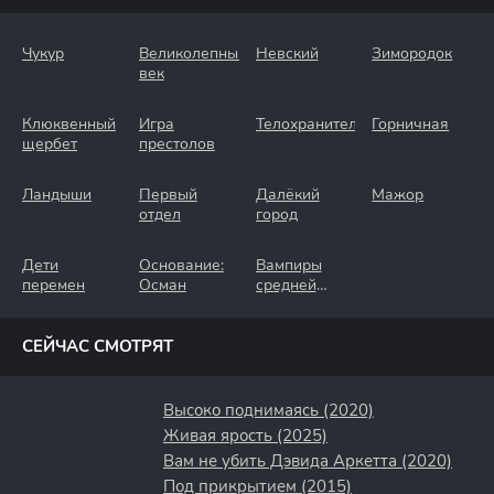
Чукур
Великолепный
Невский
Зимородок
век
Клюквенный
Игра
Телохранители
Горничная
щербет
престолов
Ландыши
Первый
Далёкий
Мажор
отдел
город
Дети
Основание:
Вампиры
перемен
Осман
средней
полосы
СЕЙЧАС СМОТРЯТ
Высоко поднимаясь (2020)
Живая ярость (2025)
Вам не убить Дэвида Аркетта (2020)
Под прикрытием (2015)