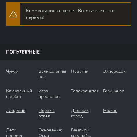
Комментариев еще нет. Вы можете стать
первым!
ПОПУЛЯРНЫЕ
Чукур
Великолепный
Невский
Зимородок
век
Клюквенный
Игра
Телохранители
Горничная
щербет
престолов
Ландыши
Первый
Далёкий
Мажор
отдел
город
Дети
Основание:
Вампиры
перемен
Осман
средней