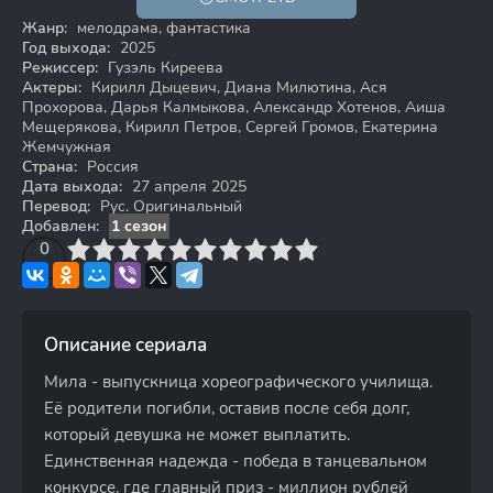
16+
Жанр:
мелодрама, фантастика
Год выхода:
2025
Режиссер:
Гузэль Киреева
Актеры:
Кирилл Дыцевич, Диана Милютина, Ася
Прохорова, Дарья Калмыкова, Александр Хотенов, Аиша
Мещерякова, Кирилл Петров, Сергей Громов, Екатерина
Жемчужная
Страна:
Россия
Дата выхода:
27 апреля 2025
Перевод:
Рус. Оригинальный
Добавлен:
1 сезон
3
4
0
5
6
7
8
9
10
Описание сериала
Мила - выпускница хореографического училища.
Её родители погибли, оставив после себя долг,
который девушка не может выплатить.
Единственная надежда - победа в танцевальном
конкурсе, где главный приз - миллион рублей