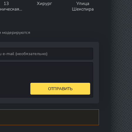
13
Хирург
Улица
ническая.
Шекспира
Начало
и модерируются
ОТПРАВИТЬ