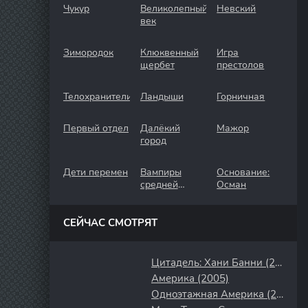
Чукур
Великолепный
Невский
век
Зимородок
Клюквенный
Игра
щербет
престолов
Телохранители
Ландыши
Горничная
Первый отдел
Далёкий
Мажор
город
Дети перемен
Вампиры
Основание:
средней
Осман
полосы
СЕЙЧАС СМОТРЯТ
Цитадель: Хани Банни (2024)
Америка (2005)
Одноэтажная Америка (2008)