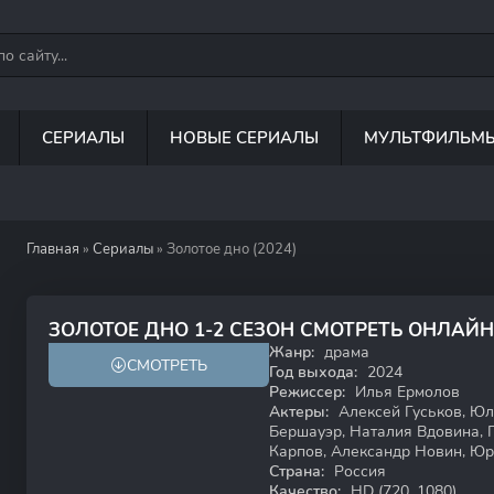
СЕРИАЛЫ
НОВЫЕ СЕРИАЛЫ
МУЛЬТФИЛЬМ
Главная
»
Сериалы
» Золотое дно (2024)
7.9
ЗОЛОТОЕ ДНО 1-2 СЕЗОН СМОТРЕТЬ ОНЛАЙН
Жанр:
драма
СМОТРЕТЬ
18+
HD
Год выхода:
2024
Режиссер:
Илья Ермолов
Актеры:
Алексей Гуськов, Юл
Бершауэр, Наталия Вдовина, 
Карпов, Александр Новин, Ю
Страна:
Россия
Качество:
HD (720, 1080)