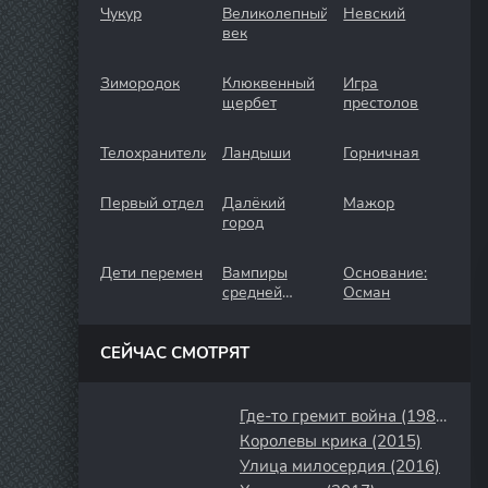
Чукур
Великолепный
Невский
век
Зимородок
Клюквенный
Игра
щербет
престолов
Телохранители
Ландыши
Горничная
Первый отдел
Далёкий
Мажор
город
Дети перемен
Вампиры
Основание:
средней
Осман
полосы
СЕЙЧАС СМОТРЯТ
Где-то гремит война (1986)
Королевы крика (2015)
Улица милосердия (2016)