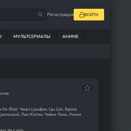
Регистрация
ВОЙТИ
Ы
МУЛЬТСЕРИАЛЫ
АНИМЕ
ектив
н Ка-Фай, Чжан Цзыфэн, Цы Ша, Броно
 Цзюньхуэй, Лан Юэтин, Чэйни Линь, Кэнъя
eng zhui ying