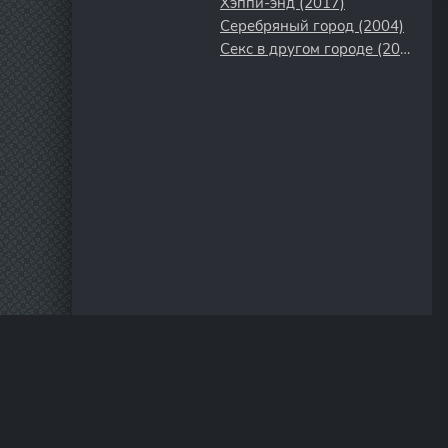
Хэппи-энд (2017)
Серебряный город (2004)
Секс в другом городе (2004)