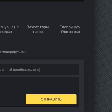
езнувшая в
Захват горы
Слепой меч.
звездах
тигра
Око за око
и модерируются
ОТПРАВИТЬ