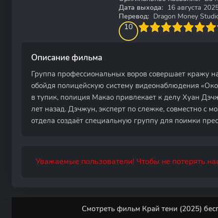
Дата выхода:
16 августа 202
Перевод:
Dragon Money Studi
100
1
2
3
4
10
5
6
7
8
9
10
Описание фильма
Группа профессиональных воров совершает кражу на
обойдя полицейскую систему видеонаблюдения «Око 
в тупик, полиция Макао привлекает к делу Хуан Дэч
лет назад. Дэчжун, эксперт по слежке, совместно с 
отдела создаёт специальную группу для поимки прес
Уважаемые пользователи! Чтобы не потерять нас
Смотреть фильм Край тени (2025) бес