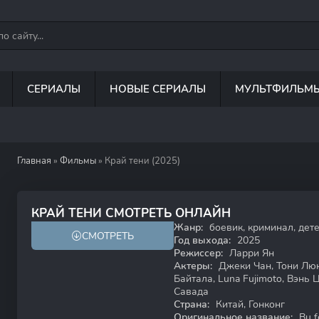
СЕРИАЛЫ
НОВЫЕ СЕРИАЛЫ
МУЛЬТФИЛЬМ
Главная
»
Фильмы
» Край тени (2025)
7.6
7.6
КРАЙ ТЕНИ СМОТРЕТЬ ОНЛАЙН
Жанр:
боевик, криминал, дет
СМОТРЕТЬ
Год выхода:
2025
Режиссер:
Ларри Ян
Актеры:
Джеки Чан, Тони Лю
Байтала, Luna Fujimoto, Вэнь
Савада
Страна:
Китай, Гонконг
Оригинальное название:
Bu f