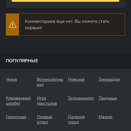
Комментариев еще нет. Вы можете стать
первым!
ПОПУЛЯРНЫЕ
Чукур
Великолепный
Невский
Зимородок
век
Клюквенный
Игра
Телохранители
Ландыши
щербет
престолов
Горничная
Первый
Далёкий
Мажор
отдел
город