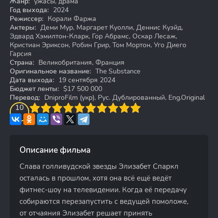
Жанр:
ужасы, драма
Год выхода:
2024
Режиссер:
Корали Фаржа
Актеры:
Деми Мур, Маргарет Куолли, Деннис Куэйд,
Эдвард Хэмилтон-Кларк, Гор Абрамс, Оскар Лесаж,
Кристиан Эриксон, Робин Грир, Том Мортон, Уго Диего
Гарсия
Страна:
Великобритания, Франция
Оригинальное название:
The Substance
Дата выхода:
19 сентября 2024
Бюджет ленты:
$17 500 000
Перевод:
DniproFilm (укр), Рус. Дублированный, Eng.Original
3
4
10
5
6
7
8
9
10
Описание фильма
Слава голливудской звезды Элизабет Спаркл
осталась в прошлом, хотя она всё ещё ведёт
фитнес-шоу на телевидении. Когда её передачу
собираются перезапустить с ведущей помоложе,
от отчаяния Элизабет решает принять