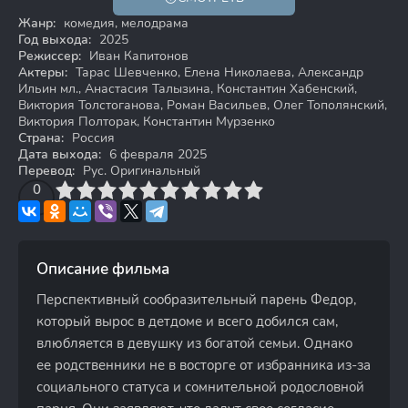
18+
Жанр:
комедия, мелодрама
Год выхода:
2025
Режиссер:
Иван Капитонов
Актеры:
Тарас Шевченко, Елена Николаева, Александр
Ильин мл., Анастасия Талызина, Константин Хабенский,
Виктория Толстоганова, Роман Васильев, Олег Тополянский,
Виктория Полторак, Константин Мурзенко
Страна:
Россия
Дата выхода:
6 февраля 2025
Перевод:
Рус. Оригинальный
3
4
0
5
6
7
8
9
10
Описание фильма
Перспективный сообразительный парень Федор,
который вырос в детдоме и всего добился сам,
влюбляется в девушку из богатой семьи. Однако
ее родственники не в восторге от избранника из-за
социального статуса и сомнительной родословной