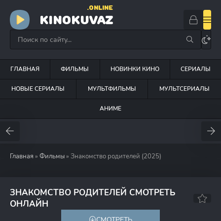
.ONLINE
KINOKUVAZ
ГЛАВНАЯ
ФИЛЬМЫ
НОВИНКИ КИНО
СЕРИАЛЫ
НОВЫЕ СЕРИАЛЫ
МУЛЬТФИЛЬМЫ
МУЛЬТСЕРИАЛЫ
АНИМЕ
Главная
»
Фильмы
» Знакомство родителей (2025)
ЗНАКОМСТВО РОДИТЕЛЕЙ СМОТРЕТЬ
7.4
ОНЛАЙН
СМОТРЕТЬ