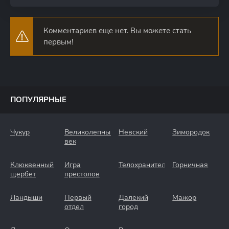
Комментариев еще нет. Вы можете стать
первым!
ПОПУЛЯРНЫЕ
Чукур
Великолепный
Невский
Зимородок
век
Клюквенный
Игра
Телохранители
Горничная
щербет
престолов
Ландыши
Первый
Далёкий
Мажор
отдел
город