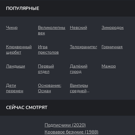
ПОПУЛЯРНЫЕ
Чукур
Великолепный
Невский
Зимородок
век
Клюквенный
Игра
Телохранители
Горничная
щербет
престолов
Ландыши
Первый
Далёкий
Мажор
отдел
город
Дети
Основание:
Вампиры
перемен
Осман
средней
полосы
СЕЙЧАС СМОТРЯТ
Подписчики (2020)
Кровавое безумие (1988)