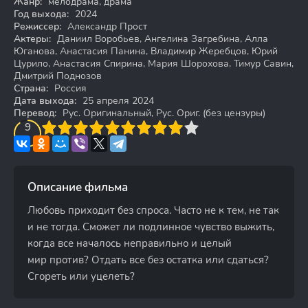
Жанр:
мелодрама, драма
Год выхода:
2024
Режиссер:
Александр Прост
Актеры:
Даниил Воробьев, Ангелина Загребина, Алла
Юганова, Анастасия Панина, Владимир Жеребцов, Юрий
Цурило, Анастасия Спирина, Мария Шорохова, Тимур Савин,
Дмитрий Поднозов
Страна:
Россия
Дата выхода:
25 апреля 2024
Перевод:
Рус. Оригинальный, Рус. Ориг. (без цензуры)
3
4
9
5
6
7
8
9
10
Описание фильма
Любовь приходит без спроса. Часто не к тем, не так
и не тогда. Сможет ли подлинное чувство выжить,
когда все началось неправильно и целый
мир против? Отдать все без остатка или сдаться?
Сгореть или уцелеть?