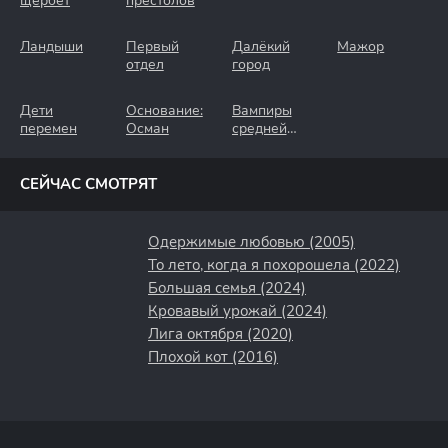
щербет
престолов
Ландыши
Первый
Далёкий
Мажор
отдел
город
Дети
Основание:
Вампиры
перемен
Осман
средней
полосы
СЕЙЧАС СМОТРЯТ
Одержимые любовью (2005)
То лето, когда я похорошела (2022)
Большая семья (2024)
Кровавый урожай (2024)
Лига октября (2020)
Плохой кот (2016)