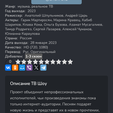
16+
HD
Жанр:
музыка, реальное ТВ
Год выхода:
2023
Режиссер:
Анатолий Шпульников, Андрей Царь
Актеры:
Гарик Мартиросян, Марина Кравец, Хабиб
Шарипов, Клава Кока, Ольга Бузова, Азамат Мусагалиев,
Тимур Родригез, Сергей Лазарев, Алексей Чумаков,
Юлианна Караулова
Страна:
Россия
Дата выхода:
28 января 2023
Качество:
HD (720, 1080)
Перевод:
Рус. Оригинальный
Добавлен:
1-3 сезон
3
4
0
5
6
7
8
9
10
Описание ТВ Шоу
Проект объединит непрофессиональных
исполнителей, чьи произведения знакомы пока
только интернет-аудитории. Песням подарят
новую жизнь и представят их в новом прочтении,