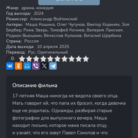
12+
Жанр:
драма, комедия
Год выхода:
2024
Режиссер:
Александр Войтинский
Актеры:
Маша Кошина, Олег Чугунов, Виктор Хориняк, Зоя
Бербер, Рома Зверь, Тимофей Кочнев, Валерия Ланская,
Родион Вьюшкин, Вячеслав Кулаков, Виталий Щербина
Страна:
Россия
Дата выхода:
10 апреля 2025
Перевод:
Рус. Оригинальный
3
4
0
5
6
7
8
9
10
Описание фильма
17-летняя Маша никогда не видела своего отца.
Мать говорит ей, что папа их бросил, когда девочка
еще не родилась. Однажды, разбирая старые
фотографии для выпускного вечера, Маша
находит письмо, которое мама писала отцу,
и узнаёт, что его зовут Павел Соколов и что