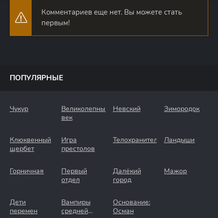
Комментариев еще нет. Вы можете стать
первым!
ПОПУЛЯРНЫЕ
Чукур
Великолепный
Невский
Зимородок
век
Клюквенный
Игра
Телохранители
Ландыши
щербет
престолов
Горничная
Первый
Далёкий
Мажор
отдел
город
Дети
Вампиры
Основание:
перемен
средней
Осман