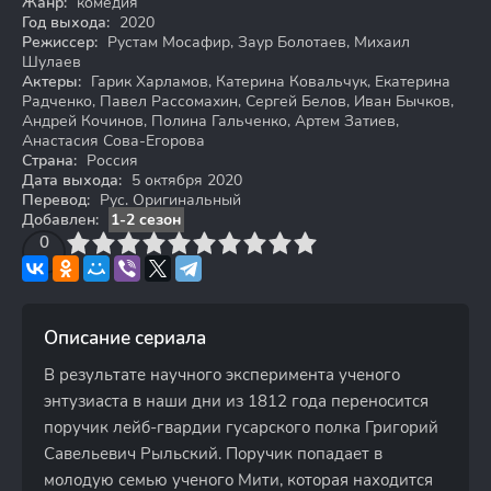
Жанр:
комедия
Год выхода:
2020
Режиссер:
Рустам Мосафир, Заур Болотаев, Михаил
Шулаев
Актеры:
Гарик Харламов, Катерина Ковальчук, Екатерина
Радченко, Павел Рассомахин, Сергей Белов, Иван Бычков,
Андрей Кочинов, Полина Гальченко, Артем Затиев,
Анастасия Сова-Егорова
Страна:
Россия
Дата выхода:
5 октября 2020
Перевод:
Рус. Оригинальный
Добавлен:
1-2 сезон
3
4
0
5
6
7
8
9
10
Описание сериала
В результате научного эксперимента ученого
энтузиаста в наши дни из 1812 года переносится
поручик лейб-гвардии гусарского полка Григорий
Савельевич Рыльский. Поручик попадает в
молодую семью ученого Мити, которая находится