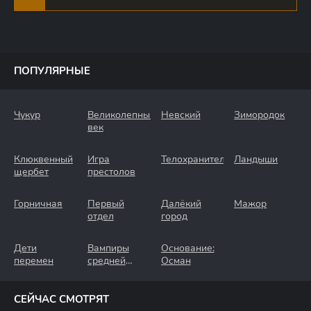
ПОПУЛЯРНЫЕ
Чукур
Великолепный
Невский
Зимородок
век
Клюквенный
Игра
Телохранители
Ландыши
щербет
престолов
Горничная
Первый
Далёкий
Мажор
отдел
город
Дети
Вампиры
Основание:
перемен
средней
Осман
полосы
СЕЙЧАС СМОТРЯТ