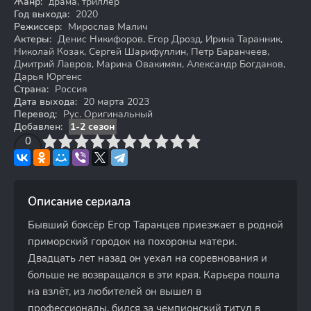
Жанр:
драма, триллер
Год выхода:
2020
Режиссер:
Мирослав Малич
Актеры:
Денис Никифоров, Егор Дрозд, Ирина Таранник,
Николай Козак, Сергей Шарифуллин, Петр Баранчеев,
Дмитрий Лавров, Марина Овакимян, Александр Богданов,
Дарья Юргенс
Страна:
Россия
Дата выхода:
20 марта 2023
Перевод:
Рус. Оригинальный
Добавлен:
1-2 сезон
3
4
0
5
6
7
8
9
10
Описание сериала
Бывший боксёр Егор Таранцев приезжает в родной
приморский городок на похороны матери.
Двадцать лет назад он уехал на соревнования и
больше не возвращался в эти края. Карьера пошла
на взлёт, из любителей он вышел в
профессионалы, бился за чемпионский титул в