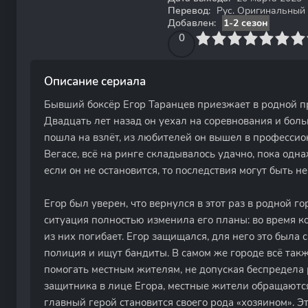
Перевод:
Рус. Оригинальный
Добавлен:
1-2 сезон
0
1
2
3
4
0
5
6
7
8
9
10
Описание сериала
Бывший боксёр Егор Таранцев приезжает в родной п
Двадцать лет назад он уехал на соревнования и боль
пошла на взлёт, из любителей он вышел в профессион
Вегасе, всё на ринге складывалось удачно, пока одн
если он не остановится, то последствия могут быть н
Егор был уверен, что вернулся в этот раз в родной г
ситуация полностью изменила его планы: во время 
из них погибает. Егор защищался, для него это была 
полиция и ищут бандиты. В самом же городе всё такж
помогать местным жителям, не допуская беспредела 
защитника в лице Егора, местные жители обращаютс
главный герой становится своего рода «хозяином». Э