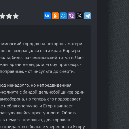
риморский городок на похороны матери.
ше не возвращался в эти края. Карьера
алы, бился за чемпионский титул в Лас-
ажды врачи не выдали Егору приговор, -
епоправимы, - от инсульта до смерти.
ород ненадолго, но непредвиденная
конфликта с бандой дальнобойщиков один
самооборона, но теперь его подозревает
е неблагополучно, и Егор начинает
разгулявшейся преступности. Обретя
я к нему за помощью, для горожан
то придаёт всё больше уверенности Егору