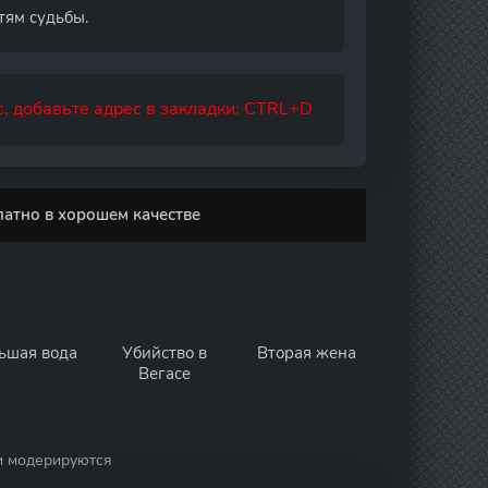
тям судьбы.
, добавьте адрес в закладки: CTRL+D
латно в хорошем качестве
ьшая вода
Убийство в
Вторая жена
Вегасе
и модерируются