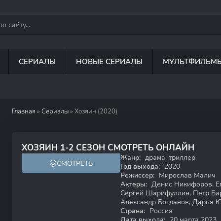
СЕРИАЛЫ
НОВЫЕ СЕРИАЛЫ
МУЛЬТФИЛЬМ
Главная
»
Сериалы
» Хозяин (2020)
7.3
ХОЗЯИН 1-2 СЕЗОН СМОТРЕТЬ ОНЛАЙН
Жанр:
драма, триллер
СМОТРЕТЬ
18+
Год выхода:
2020
Режиссер:
Мирослав Малич
Актеры:
Денис Никифоров, Ег
Сергей Шарифуллин, Петр Ба
Александр Богданов, Дарья 
Страна:
Россия
Дата выхода:
20 марта 2023