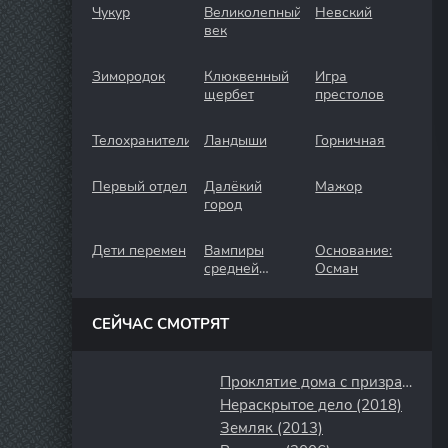
Чукур
Великолепный
Невский
век
Зимородок
Клюквенный
Игра
щербет
престолов
Телохранители
Ландыши
Горничная
Первый отдел
Далёкий
Мажор
город
Дети перемен
Вампиры
Основание:
средней
Осман
полосы
СЕЙЧАС СМОТРЯТ
Проклятие дома с призраками (2022)
Нераскрытое дело (2018)
Земляк (2013)