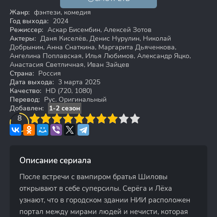
16+
HD
Жанр:
фэнтези, комедия
Год выхода:
2024
Режиссер:
Аскар Бисембин, Алексей Зотов
Актеры:
Даня Киселёв, Денис Нурулин, Николай
Добрынин, Анна Снаткина, Маргарита Дьяченкова,
Ангелина Поплавская, Илья Любимов, Александр Яцко,
Анастасия Светличная, Иван Зайцев
Страна:
Россия
Дата выхода:
3 марта 2025
Качество:
HD (720, 1080)
Перевод:
Рус. Оригинальный
Добавлен:
1-2 сезон
3
4
8
5
6
7
8
9
10
Описание сериала
После встречи с вампиром братья Шиловы
открывают в себе суперсилы. Серёга и Лёха
узнают, что в городском здании НИИ расположен
портал между мирами людей и нечисти, которая