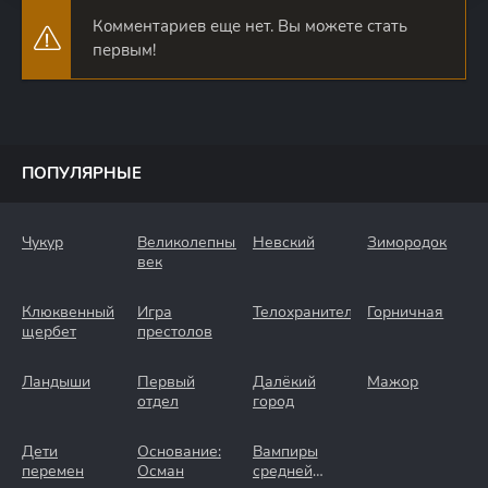
Комментариев еще нет. Вы можете стать
первым!
ПОПУЛЯРНЫЕ
Чукур
Великолепный
Невский
Зимородок
век
Клюквенный
Игра
Телохранители
Горничная
щербет
престолов
Ландыши
Первый
Далёкий
Мажор
отдел
город
Дети
Основание:
Вампиры
перемен
Осман
средней