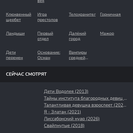
век
Клюквенный
Игра
Телохранители
Горничная
щербет
престолов
Ландыши
Первый
Далёкий
Мажор
отдел
город
Дети
Основание:
Вампиры
перемен
Осман
средней
полосы
СЕЙЧАС СМОТРЯТ
Дети Водолея (2013)
Тайны института благородных девиц (2013)
Талантливая девушка взрослеет (2024)
Я - Златан (2021)
Лиссабонский нуар (2026)
Свайпнутые (2018)