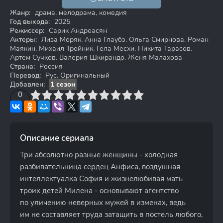
18+
Жанр:
драма, мелодрама, комедия
Год выхода:
2025
Режиссер:
Сарик Андреасян
Актеры:
Лиза Моряк, Анна Глаубэ, Ольга Смирнова, Роман
Маякин, Михаил Тройник, Гела Месхи, Никита Тарасов,
Артем Сучков, Валерия Шкирандо, Женя Малахова
Страна:
Россия
Перевод:
Рус. Оригинальный
Добавлен:
1 сезон
3
4
0
5
6
7
8
9
10
Описание сериала
Три абсолютно разные женщины - холодная
разбивательница сердец Анфиса, воздушная
интеллектуалка София и жизнелюбивая мать
троих детей Милена - основывают агентство
по уличению неверных мужей в изменах, ведь
им не составляет труда затащить в постель любого,