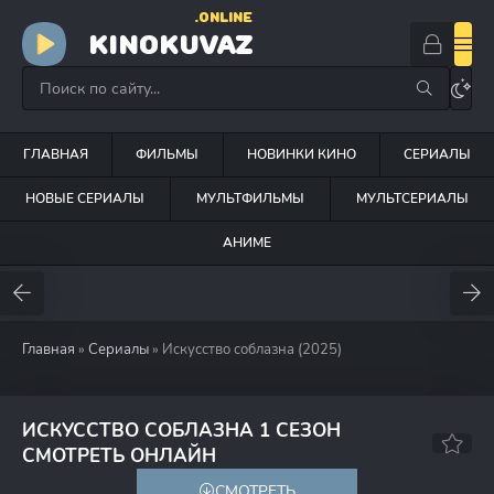
.ONLINE
KINOKUVAZ
ГЛАВНАЯ
ФИЛЬМЫ
НОВИНКИ КИНО
СЕРИАЛЫ
НОВЫЕ СЕРИАЛЫ
МУЛЬТФИЛЬМЫ
МУЛЬТСЕРИАЛЫ
АНИМЕ
Главная
»
Сериалы
» Искусство соблазна (2025)
ИСКУССТВО СОБЛАЗНА 1 СЕЗОН
6.7
СМОТРЕТЬ ОНЛАЙН
СМОТРЕТЬ