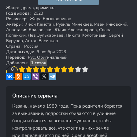
18+
Жанр:
драма, криминал
Год выхода:
2023
Режиссер:
Жора Крыжовников
Актеры:
Леон Кемстач, Рузиль Минекаев, Иван Янковский,
Анастасия Красовская, Юлия Александрова, Слава
Копейкин, Лев Зулькарнаев, Никита Кологривый, Сергей
Бурунов, Антон Васильев
Страна:
Россия
Дата выхода:
9 ноября 2023
Перевод:
Рус. Оригинальный
Добавлен:
1 сезон
3
4
8
5
6
7
8
9
10
Описание сериала
Казань, начало 1989 года. Пока родители борются
за выживание, подростки сбиваются в уличные
банды и бьются за асфальт. Буквально, чтобы
контролировать всё, что стоит на «их» земле
или передвигается по ней. Среди всеобщей