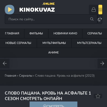
.ONLINE
KINOKUVAZ
ГЛАВНАЯ
ФИЛЬМЫ
НОВИНКИ КИНО
СЕРИАЛЫ
НОВЫЕ СЕРИАЛЫ
МУЛЬТФИЛЬМЫ
МУЛЬТСЕРИАЛЫ
АНИМЕ
Главная
»
Сериалы
» Слово пацана. Кровь на асфальте (2023)
СЛОВО ПАЦАНА. КРОВЬ НА АСФАЛЬТЕ 1
8.1
7.6
СЕЗОН СМОТРЕТЬ ОНЛАЙН
СМОТРЕТЬ