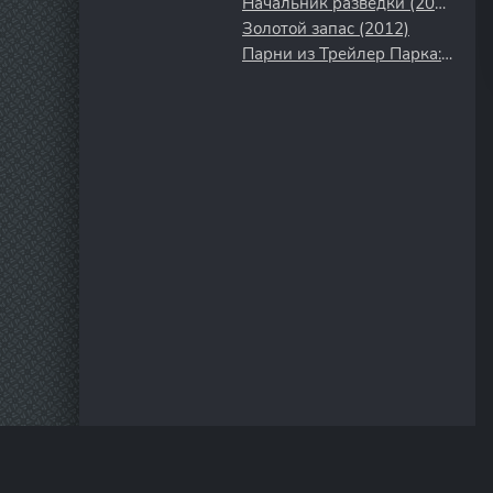
Начальник разведки (2022)
Золотой запас (2012)
Парни из Трейлер Парка: Вне Парка (2016)