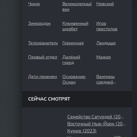
Чукур
Великолепный
Невский
век
Зимородок
Клюквенный
Игра
щербет
престолов
Телохранители
Горничная
Ландыши
Первый отдел
Далёкий
Мажор
город
Дети перемен
Основание:
Вампиры
Осман
средней
полосы
СЕЙЧАС СМОТРЯТ
Семейство Сатурдей (2008)
Восточный Нью-Йорк (2022)
Кумир (2023)