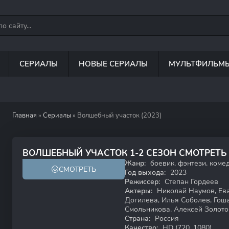
СЕРИАЛЫ
НОВЫЕ СЕРИАЛЫ
МУЛЬТФИЛЬМ
Главная
»
Сериалы
» Волшебный участок (2023)
7.9
ВОЛШЕБНЫЙ УЧАСТОК 1-2 СЕЗОН СМОТРЕТЬ
Жанр:
боевик, фэнтези, комед
СМОТРЕТЬ
18+
HD
Год выхода:
2023
Режиссер:
Степан Гордеев
Актеры:
Николай Наумов, Ева
Догилева, Илья Соболев, Гош
Смольникова, Алексей Золот
Страна:
Россия
Качество:
HD (720, 1080)