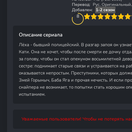
Перевод:
Рус. Оригинальный, 
Добавлен:
1-2 сезон
80
1
2
3
4
8
5
6
7
8
9
10
Описание сериала
Лёха - бывший полицейский. В разгар запоя он узнае
Кати. Она не хочет, чтобы после смерти ее дочку отда
за голову, чтобы он стал опекуном восьмилетней дево
сестре: поднимает старые связи и устраивается на ра
оказывается непростым. Преступники, которых долже
Змей Горыныч, Баба Яга и прочая нечисть. И если пр
снайпера не возникает, то попытки стать хорошим о
испытанием.
Уважаемые пользователи! Чтобы не потерять нас