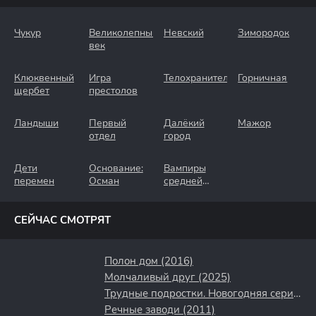
Чукур
Великолепный
Невский
Зимородок
век
Клюквенный
Игра
Телохранители
Горничная
щербет
престолов
Ландыши
Первый
Далёкий
Мажор
отдел
город
Дети
Основание:
Вампиры
перемен
Осман
средней
полосы
СЕЙЧАС СМОТРЯТ
Полон дом (2016)
Молчаливый друг (2025)
Трудные подростки. Новогодняя серия (2021)
Речные заводи (2011)