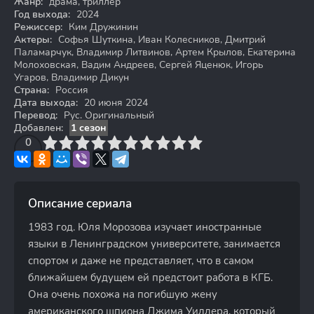
Жанр:
драма, триллер
Год выхода:
2024
Режиссер:
Ким Дружинин
Актеры:
Софья Шуткина, Иван Колесников, Дмитрий
Паламарчук, Владимир Литвинов, Артем Крылов, Екатерина
Молоховская, Вадим Андреев, Сергей Яценюк, Игорь
Угаров, Владимир Дикун
Страна:
Россия
Дата выхода:
20 июня 2024
Перевод:
Рус. Оригинальный
Добавлен:
1 сезон
3
4
0
5
6
7
8
9
10
Описание сериала
1983 год. Юля Морозова изучает иностранные
языки в Ленинградском университете, занимается
спортом и даже не представляет, что в самом
ближайшем будущем ей предстоит работа в КГБ.
Она очень похожа на погибшую жену
американского шпиона Джима Уиллера, который