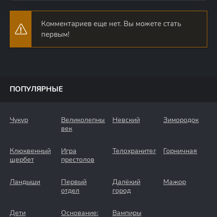
Комментариев еще нет. Вы можете стать
первым!
ПОПУЛЯРНЫЕ
Чукур
Великолепный
Невский
Зимородок
век
Клюквенный
Игра
Телохранители
Горничная
щербет
престолов
Ландыши
Первый
Далёкий
Мажор
отдел
город
Дети
Основание:
Вампиры