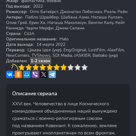
Жанр:
фантастика, боевик
Год выхода:
2022
Режиссер:
Отто Батхёрст, Джонатан Либесман, Роэль Рейн
Актеры:
Пабло Шрайбер, Шабана Азми, Наташа Кулзач,
Олив Грэй, Ерин Ха, Наташа Макэлхоун, Бентли Калу, Кейт
Кеннеди, Чарли Мерфи, Дэнни Сапани
Страна:
США
Оригинальное название:
Halo
Дата выхода:
14 марта 2022
Перевод:
Цікава Ідея (укр), Eng.Original, LostFilm, AlexFilm,
NewComers, TVShows, SDI Media, JASKIER, Baibako (укр)
Добавлен:
1-2 сезон
3
4
7
5
6
7
8
9
10
Описание сериала
XXVI век. Человечество в лице Космического
командования объединенных наций вынуждено
сражаться с военно-религиозным союзом
под названием Ковенант. К сожалению, земляне
проигрывают инопланетянам по всем фронтам,