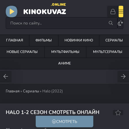
.ONLINE
KINOKUVAZ
ГЛАВНАЯ
ФИЛЬМЫ
НОВИНКИ КИНО
СЕРИАЛЫ
НОВЫЕ СЕРИАЛЫ
МУЛЬТФИЛЬМЫ
МУЛЬТСЕРИАЛЫ
АНИМЕ
Главная
»
Сериалы
» Halo (2022)
7.7
7.3
HALO 1-2 СЕЗОН СМОТРЕТЬ ОНЛАЙН
СМОТРЕТЬ
18+