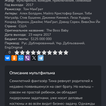
Жанр:
мультфильм, комедия, приключения, семейный
Год выхода:
2017
Режиссер:
Том МакГрат
Актеры:
Алек Болдуин, Майлз Кристофер Бакши, Тоби
Магуайр, Стив Бушеми, Джимми Киммел, Лиза Кудроу,
Конрад Вернон, Джеймс МакГрат, Дэвид Сорен, ВивиЭнн Йи
Страна:
США
Оригинальное название:
The Boss Baby
Дата выхода:
23 марта 2017
Бюджет ленты:
$125 000 000
Перевод:
Рус. Дублированный, Укр. Дубльований,
Eng.Original
3
4
0
5
6
7
8
9
10
Описание мультфильма
Семилетний фантазёр Тима ревнует родителей к
недавно появившемуся на свет брату. Но малыш –
совсем не простой ребенок, он обладает
лидерскими задатками, уже носит деловые
костюмы и во всём видит бизнес-задачу. Однажды