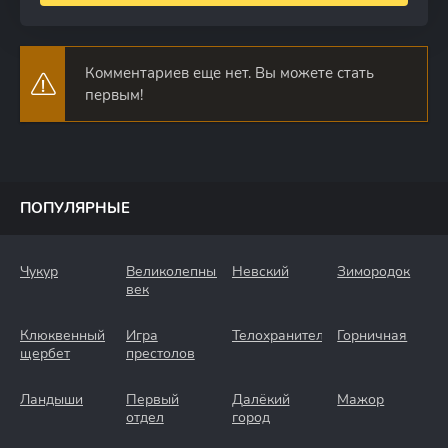
Комментариев еще нет. Вы можете стать
первым!
ПОПУЛЯРНЫЕ
Чукур
Великолепный
Невский
Зимородок
век
Клюквенный
Игра
Телохранители
Горничная
щербет
престолов
Ландыши
Первый
Далёкий
Мажор
отдел
город