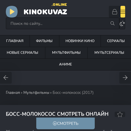
.ONLINE
KINOKUVAZ
ГЛАВНАЯ
ФИЛЬМЫ
НОВИНКИ КИНО
СЕРИАЛЫ
НОВЫЕ СЕРИАЛЫ
МУЛЬТФИЛЬМЫ
МУЛЬТСЕРИАЛЫ
АНИМЕ
Главная
»
Мультфильмы
» Босс-молокосос (2017)
6.5
6.3
БОСС-МОЛОКОСОС СМОТРЕТЬ ОНЛАЙН
СМОТРЕТЬ
18+