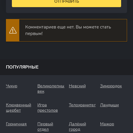
ОТПРАВИТЬ
Комментариев еще нет. Вы можете стать
первым!
ПОПУЛЯРНЫЕ
Чукур
Великолепный
Невский
Зимородок
век
Клюквенный
Игра
Телохранители
Ландыши
щербет
престолов
Горничная
Первый
Далёкий
Мажор
отдел
город