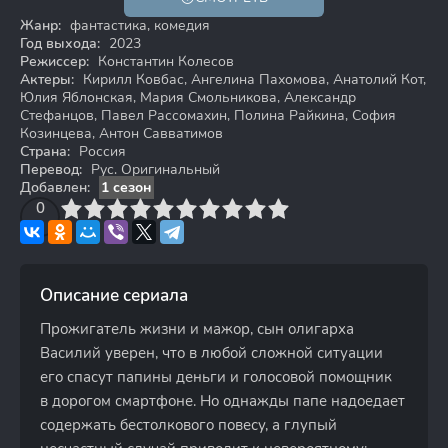
16+
Жанр:
фантастика, комедия
Год выхода:
2023
Режиссер:
Константин Колесов
Актеры:
Кирилл Ковбас, Ангелина Пахомова, Анатолий Кот,
Юлия Яблонская, Мария Смольникова, Александр
Стефанцов, Павел Рассомахин, Полина Райкина, София
Козинцева, Антон Савватимов
Страна:
Россия
Перевод:
Рус. Оригинальный
Добавлен:
1 сезон
3
4
0
5
6
7
8
9
10
Описание сериала
Прожигатель жизни и мажор, сын олигарха
Василий уверен, что в любой сложной ситуации
его спасут папины деньги и голосовой помощник
в дорогом смартфоне. Но однажды папе надоедает
содержать бестолкового повесу, а глупый