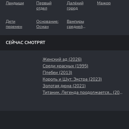
Ландыши
Первый
Далёкий
Мажор
отдел
город
Дети
Основание:
Вампиры
перемен
Осман
средней
полосы
СЕЙЧАС СМОТРЯТ
Женский ад (2026)
Среди красных (1995)
Плебеи (2013)
Король и Шут: Экстра (2023)
Золотая дюна (2021)
Титаник. Легенда продолжается... (2000)