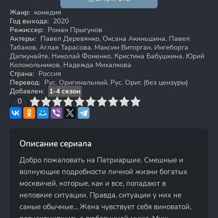
18+
Жанр:
комедия
Год выхода:
2020
Режиссер:
Роман Прыгунов
Актеры:
Павел Деревянко, Оксана Акиньшина, Павел
Табаков, Аглая Тарасова, Максим Виторган, Ингеборга
Дапкунайте, Николай Фоменко, Кристина Бабушкина, Юрий
Колокольников, Надежда Михалкова
Страна:
Россия
Перевод:
Рус. Оригинальный, Рус. Ориг. (без цензуры)
Добавлен:
1-4 сезон
3
4
0
5
6
7
8
9
10
Описание сериала
Добро пожаловать на Патриаршие. Смешные и
волнующие подробности личной жизни богатых
москвичей, которые, как и все, попадают в
неловкие ситуации. Правда, ситуации у них не
самые обычные... Жена чувствует себя виноватой,