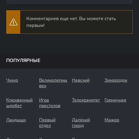
Комментариев еще нет. Вы можете стать
первым!
ПОПУЛЯРНЫЕ
Чукур
Великолепный
Невский
Зимородок
век
Клюквенный
Игра
Телохранители
Горничная
щербет
престолов
Ландыши
Первый
Далёкий
Мажор
отдел
город