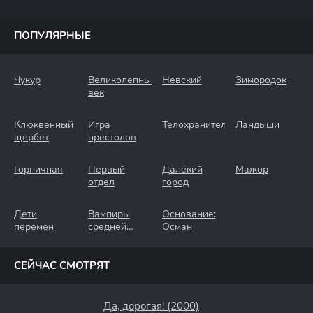
ПОПУЛЯРНЫЕ
Чукур
Великолепный
Невский
Зимородок
век
Клюквенный
Игра
Телохранители
Ландыши
щербет
престолов
Горничная
Первый
Далёкий
Мажор
отдел
город
Дети
Вампиры
Основание:
перемен
средней
Осман
полосы
СЕЙЧАС СМОТРЯТ
Да, дорогая! (2000)