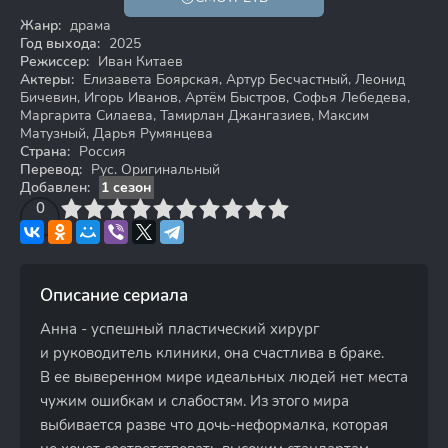
18+
Жанр:
драма
Год выхода:
2025
Режиссер:
Иван Китаев
Актеры:
Елизавета Боярская, Артур Бесчастный, Леонид
Бичевин, Игорь Иванов, Артём Быстров, Софья Лебедева,
Маргарита Силаева, Тамирлан Джангазиев, Максим
Матузный, Дарья Румянцева
Страна:
Россия
Перевод:
Рус. Оригинальный
Добавлен:
1 сезон
3
4
0
5
6
7
8
9
10
Описание сериала
Анна - успешный пластический хирург
и руководитель клиники, она счастлива в браке.
В ее выверенном мире идеальных людей нет места
чужим ошибкам и слабостям. Из этого мира
выбивается разве что дочь-неформалка, которая