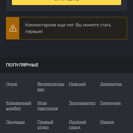
Комментариев еще нет. Вы можете стать
первым!
ПОПУЛЯРНЫЕ
Чукур
Великолепный
Невский
Зимородок
век
Клюквенный
Игра
Телохранители
Горничная
щербет
престолов
Ландыши
Первый
Далёкий
Мажор
отдел
город