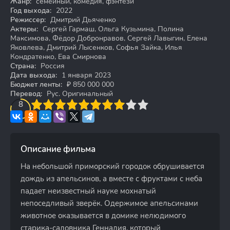
Жанр:
семейный, комедия, фэнтези
Год выхода:
2022
Режиссер:
Дмитрий Дьяченко
Актеры:
Сергей Гармаш, Ольга Кузьмина, Полина
Максимова, Фёдор Добронравов, Сергей Лавыгин, Елена
Яковлева, Дмитрий Лысенков, Софья Зайка, Илья
Кондратенко, Ева Смирнова
Страна:
Россия
Дата выхода:
1 января 2023
Бюджет ленты:
₽ 850 000 000
Перевод:
Рус. Оригинальный
3
4
8
5
6
7
8
9
10
Описание фильма
На небольшой приморский городок обрушивается
дождь из апельсинов, а вместе с фруктами с неба
падает неизвестный науке мохнатый
непоседливый зверёк. Одержимое апельсинами
животное оказывается в домике нелюдимого
старика-садовника Геннадия, который