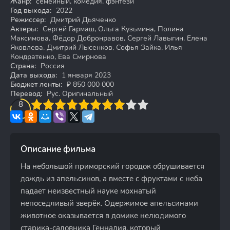
Жанр:
семейный, комедия, фэнтези
Год выхода:
2022
Режиссер:
Дмитрий Дьяченко
Актеры:
Сергей Гармаш, Ольга Кузьмина, Полина
Максимова, Фёдор Добронравов, Сергей Лавыгин, Елена
Яковлева, Дмитрий Лысенков, Софья Зайка, Илья
Кондратенко, Ева Смирнова
Страна:
Россия
Дата выхода:
1 января 2023
Бюджет ленты:
₽ 850 000 000
Перевод:
Рус. Оригинальный
3
4
8
5
6
7
8
9
10
Описание фильма
На небольшой приморский городок обрушивается
дождь из апельсинов, а вместе с фруктами с неба
падает неизвестный науке мохнатый
непоседливый зверёк. Одержимое апельсинами
животное оказывается в домике нелюдимого
старика-садовника Геннадия, который