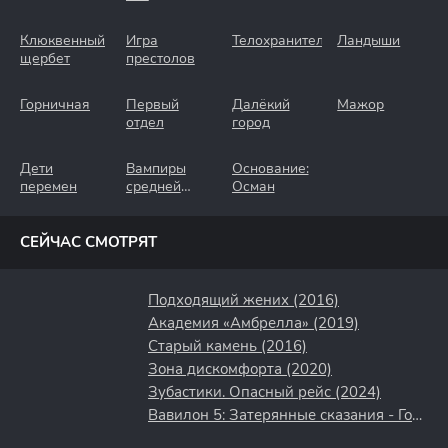
Клюквенный
Игра
Телохранители
Ландыши
щербет
престолов
Горничная
Первый
Далёкий
Мажор
отдел
город
Дети
Вампиры
Основание:
перемен
средней
Осман
полосы
СЕЙЧАС СМОТРЯТ
Подходящий жених (2016)
Академия «Амбрелла» (2019)
Старый камень (2016)
Зона дискомфорта (2020)
Зубастики. Опасный рейс (2024)
Вавилон 5: Затерянные сказания - Голоса во тьме (2007)