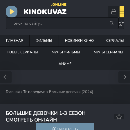
.ONLINE
KINOKUVAZ
ГЛАВНАЯ
ФИЛЬМЫ
НОВИНКИ КИНО
СЕРИАЛЫ
НОВЫЕ СЕРИАЛЫ
МУЛЬТФИЛЬМЫ
МУЛЬТСЕРИАЛЫ
АНИМЕ
Главная
»
Тв передачи
» Большие девочки (2024)
БОЛЬШИЕ ДЕВОЧКИ 1-3 СЕЗОН
6.8
СМОТРЕТЬ ОНЛАЙН
СМОТРЕТЬ