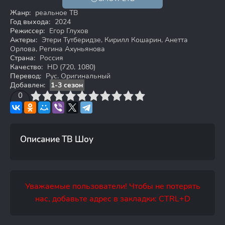
16+
HD
Жанр:
реальное ТВ
Год выхода:
2024
Режиссер:
Егор Глухов
Актеры:
Этери Тутберидзе, Кирилл Кошарин, Анетта
Орлова, Регина Ахуньянова
Страна:
Россия
Качество:
HD (720, 1080)
Перевод:
Рус. Оригинальный
Добавлен:
1-3 сезон
3
4
0
5
6
7
8
9
10
Описание ТВ Шоу
Уважаемые пользователи! Чтобы не потерять
нас, добавьте адрес в закладки: CTRL+D