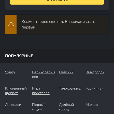
Комментариев еще нет. Вы можете стать
первым!
ПОПУЛЯРНЫЕ
Чукур
Великолепный
Невский
Зимородок
век
Клюквенный
Игра
Телохранители
Горничная
щербет
престолов
Ландыши
Первый
Далёкий
Мажор
отдел
город