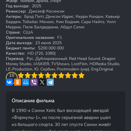
Жанр:
боевик, драма, спорт
Год выхода:
2025
Режиссер:
Джозеф Косински
Актеры:
Брэд Питт, Демсон Идрис, Керри Кондон, Хавьер
Бардем, Тобайас Мензис, Ким Бодния, Сара Найлз, Уилл
Меррик, Пепе Балдеррама, Абдул Сэлис
Страна:
США
Оригинальное название:
F1
Дата выхода:
23 июня 2025
Бюджет ленты:
$200 000 000
Качество:
HD (720, 1080)
Перевод:
Рус. Дублированный, Red Head Sound, Dragon
Money Studio, JASKIER, TVShows, LostFilm, HDRezka Studio,
LE-Production, Ю. Сербин, Postmodern (укр), Eng.Original
3
4
10
5
6
7
8
9
10
Описание фильма
В 1990-х Сонни Хейс был восходящей звездой
«Формулы-1», но после серьёзной аварии ушёл
из большого спорта. 30 лет спустя Сонни живёт