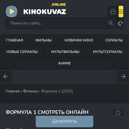
.ONLINE
KINOKUVAZ
ГЛАВНАЯ
ФИЛЬМЫ
НОВИНКИ КИНО
СЕРИАЛЫ
НОВЫЕ СЕРИАЛЫ
МУЛЬТФИЛЬМЫ
МУЛЬТСЕРИАЛЫ
АНИМЕ
Главная
»
Фильмы
» Формула 1 (2025)
8.2
7.7
ФОРМУЛА 1 СМОТРЕТЬ ОНЛАЙН
СМОТРЕТЬ
18+
HD