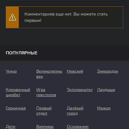
Комментариев еще нет. Вы можете стать
первым!
ПОПУЛЯРНЫЕ
Чукур
Великолепный
Невский
Зимородок
век
Клюквенный
Игра
Телохранители
Ландыши
щербет
престолов
Горничная
Первый
Далёкий
Мажор
отдел
город
Дети
Вампиры
Основание: