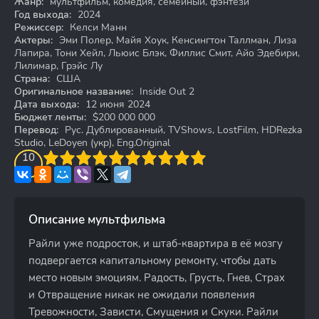
Жанр:
мультфильм, комедия, семейный, фэнтези
Год выхода:
2024
Режиссер:
Келси Манн
Актеры:
Эми Полер, Майя Хоук, Кенсингтон Таллман, Лиза
Лапира, Тони Хейл, Льюис Блэк, Филлис Смит, Айо Эдебири,
Лилимар, Грэйс Лу
Страна:
США
Оригинальное название:
Inside Out 2
Дата выхода:
12 июня 2024
Бюджет ленты:
$200 000 000
Перевод:
Рус. Дублированный, TVShows, LostFilm, HDRezka
Studio, LeDoyen (укр), Eng.Original
3
4
10
5
6
7
8
9
10
Описание мультфильма
Райли уже подросток, и штаб-квартира в её мозгу
подвергается капитальному ремонту, чтобы дать
место новым эмоциям. Радость, Грусть, Гнев, Страх
и Отвращение никак не ожидали появления
Тревожности, Зависти, Смущения и Скуки. Райли