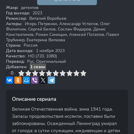
16+
HD
Жанр:
детектив
Год выхода:
2023
Режиссер:
Виталий Воробьев
Актеры:
Игорь Петренко, Александр Устюгов, Олег
Филипчик, Сергей Белов, Сослан Фидаров, Денис
Константинов, Роман Синицын, Алексей Потапов, Павел
Трубинер, Екатерина Вилкова
Страна:
Россия
Дата выхода:
1 ноября 2023
Качество:
HD (720, 1080)
Перевод:
Рус. Оригинальный
Добавлен:
1 сезон
3
4
0
5
6
7
8
9
10
Описание сериала
Великая Отечественная война, зима 1941 года.
Запасы продовольствия иссякли, поставки были
заблокированы. Осажденный Ленинград умирал
от голода: в сутки служащим, иждивенцам и детям