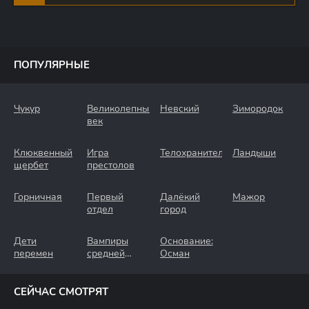
ПОПУЛЯРНЫЕ
Чукур
Великолепный
Невский
Зимородок
век
Клюквенный
Игра
Телохранители
Ландыши
щербет
престолов
Горничная
Первый
Далёкий
Мажор
отдел
город
Дети
Вампиры
Основание:
перемен
средней
Осман
полосы
СЕЙЧАС СМОТРЯТ