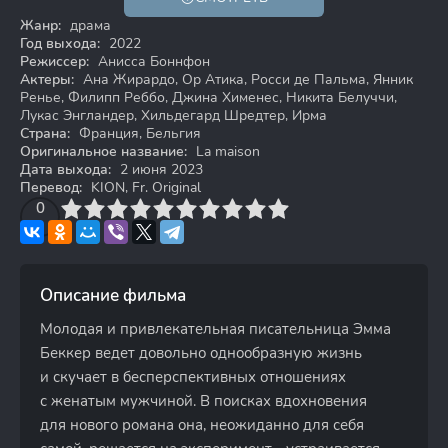
18+
Жанр:
драма
Год выхода:
2022
Режиссер:
Анисса Боннфон
Актеры:
Ана Жирардо, Ор Атика, Росси де Пальма, Янник
Ренье, Филипп Реббо, Джина Хименес, Никита Белуччи,
Лукас Энгландер, Хильдегард Шредтер, Ирма
Страна:
Франция, Бельгия
Оригинальное название:
La maison
Дата выхода:
2 июня 2023
Перевод:
KION, Fr. Original
3
4
0
5
6
7
8
9
10
Описание фильма
Молодая и привлекательная писательница Эмма
Беккер ведет довольно однообразную жизнь
и скучает в бесперспективных отношениях
с женатым мужчиной. В поисках вдохновения
для нового романа она, неожиданно для себя