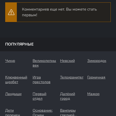
Комментариев еще нет. Вы можете стать
первым!
ПОПУЛЯРНЫЕ
Чукур
Великолепный
Невский
Зимородок
век
Клюквенный
Игра
Телохранители
Горничная
щербет
престолов
Ландыши
Первый
Далёкий
Мажор
отдел
город
Дети
Основание:
Вампиры
перемен
Осман
средней