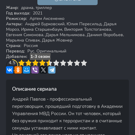
18+
Жанр:
драма, триллер
Год выхода:
2021
Режиссер:
Артем Аксененко
Актеры:
Андрей Бурковский, Юлия Пересильд, Дарья
Мороз, Ирина Старшенбаум, Виктория Толстоганова,
Евгения Симонова, Дарья Мельникова, Даниил Воробьев,
Марьяна Спивак, Дарья Жовнер
Страна:
Россия
Перевод:
Рус. Оригинальный
Добавлен:
1-3 сезон
3
4.5
4
5
6
7
8
9
10
Описание сериала
Андрей Павлов - профессиональный
переговорщик, прошедший подготовку в Академии
Управления МВД России. Он тот человек, который
без оружия приходит к террористам и в считанные
секунды устанавливает с ними контакт.