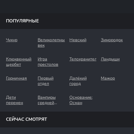
ПОПУЛЯРНЫЕ
Чукур
Великолепный
Невский
Зимородок
век
Клюквенный
Игра
Телохранители
Ландыши
щербет
престолов
Горничная
Первый
Далёкий
Мажор
отдел
город
Дети
Вампиры
Основание:
перемен
средней
Осман
полосы
СЕЙЧАС СМОТРЯТ