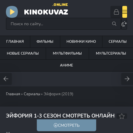
.ONLINE
KINOKUVAZ
ГЛАВНАЯ
ФИЛЬМЫ
НОВИНКИ КИНО
СЕРИАЛЫ
НОВЫЕ СЕРИАЛЫ
МУЛЬТФИЛЬМЫ
МУЛЬТСЕРИАЛЫ
АНИМЕ
Главная
»
Сериалы
» Эйфория (2019)
7.4
8.2
ЭЙФОРИЯ 1-3 СЕЗОН СМОТРЕТЬ ОНЛАЙН
СМОТРЕТЬ
18+