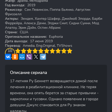
Жанр:
драма, мелодрама
Год выхода:
2019
Режиссер:
Сэм Левинсон, Пиппа Бьянко, Августин
Фриззелл
Актеры:
Зендея, Хантер Шафер, Джейкоб Элорди, Барби
Феррейра, Алекса Деми, Элджи Смит, Сидни Суини, Мод
Апатоу, Эрик Дэйн, Остин Абрамс
Страна:
США
Оригинальное название:
Euphoria
Дата выхода:
17 июня 2019
Перевод:
Amedia, Eng.Original, TVShows
3
4
10
5
6
7
8
9
10
Описание сериала
17-летняя Ру Беннетт возвращается домой после
лечения в реабилитационной клинике. Не теряя
времени, она опять берется за старые привычки -
наркотики и тусовки. Однако появление в городе
девушки Джулс становится для Ру знаком
надежды.