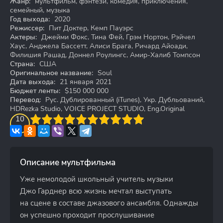
Жанр:
мультфильм, фэнтези, комедия, приключения,
семейный, музыка
Год выхода:
2020
Режиссер:
Пит Доктер, Кемп Пауэрс
Актеры:
Джейми Фокс, Тина Фей, Грэм Нортон, Рэйчел
Хаус, Анджела Бассетт, Алиси Брага, Ричард Айоади,
Филишия Рашад, Доннел Роулингс, Амир-Халиб Томпсон
Страна:
США
Оригинальное название:
Soul
Дата выхода:
21 января 2021
Бюджет ленты:
$150 000 000
Перевод:
Рус. Дублированный (iTunes), Укр. Дубльований,
HDRezka Studio, VOICE PROJECT STUDIO, Eng.Original
3
4
10
5
6
7
8
9
10
Описание мультфильма
Уже немолодой школьный учитель музыки
Джо Гарднер всю жизнь мечтал выступать
на сцене в составе джазового ансамбля. Однажды
он успешно проходит прослушивание