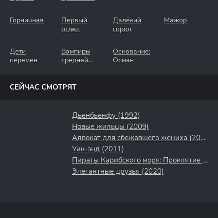
Горничная
Первый
Далёкий
Мажор
отдел
город
Дети
Вампиры
Основание:
перемен
средней
Осман
полосы
СЕЙЧАС СМОТРЯТ
Дьенбьенфу (1992)
Новые жильцы (2009)
Адвокат для сбежавшего жениха (2024)
Уик-энд (2011)
Пираты Карибского моря: Проклятие Черной жемчужины (2003)
Элегантные друзья (2020)