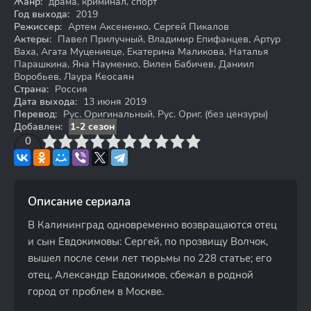
Жанр:
драма, криминал, спорт
Год выхода:
2019
Режиссер:
Артем Аксененко, Сергей Пикалов
Актеры:
Павел Прилучный, Владимир Епифанцев, Артур
Ваха, Агата Муцениеце, Екатерина Маликова, Наталья
Парашкина, Яна Науменко, Вилен Бабичев, Даниил
Воробьев, Лаура Кеосаян
Страна:
Россия
Дата выхода:
13 июня 2019
Перевод:
Рус. Оригинальный, Рус. Ориг. (без цензуры)
Добавлен:
1-2 сезон
3
4
0
5
6
7
8
9
10
Описание сериала
В Калининград одновременно возвращаются отец
и сын Евдокимовы: Сергей, по прозвищу Волчок,
вышел после семи лет тюрьмы по 228 статье; его
отец, Александр Евдокимов, сбежал в родной
город от проблем в Москве.