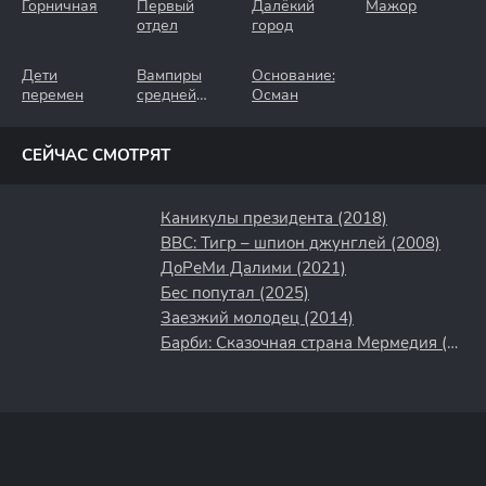
Горничная
Первый
Далёкий
Мажор
отдел
город
Дети
Вампиры
Основание:
перемен
средней
Осман
полосы
СЕЙЧАС СМОТРЯТ
Каникулы президента (2018)
BBC: Тигр – шпион джунглей (2008)
ДоРеМи Далими (2021)
Бес попутал (2025)
Заезжий молодец (2014)
Барби: Сказочная страна Мермедия (2006)