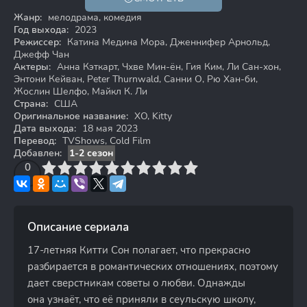
Жанр:
мелодрама, комедия
Год выхода:
2023
Режиссер:
Катина Медина Мора, Дженнифер Арнольд,
Джефф Чан
Актеры:
Анна Кэткарт, Чхве Мин-ён, Гия Ким, Ли Сан-хон,
Энтони Кейван, Peter Thurnwald, Санни О, Рю Хан-би,
Жослин Шелфо, Майкл К. Ли
Страна:
США
Оригинальное название:
XO, Kitty
Дата выхода:
18 мая 2023
Перевод:
TVShows, Cold Film
Добавлен:
1-2 сезон
3
4
0
5
6
7
8
9
10
Описание сериала
17-летняя Китти Сон полагает, что прекрасно
разбирается в романтических отношениях, поэтому
дает сверстникам советы о любви. Однажды
она узнаёт, что её приняли в сеульскую школу,