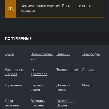
Комментариев еще нет. Вы можете стать
первым!
ПОПУЛЯРНЫЕ
Чукур
Великолепный
Невский
Зимородок
век
Клюквенный
Игра
Телохранители
Ландыши
щербет
престолов
Горничная
Первый
Далёкий
Мажор
отдел
город
Дети
Вампиры
Основание:
перемен
средней
Осман