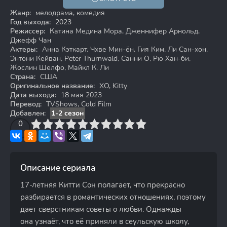
Жанр:
мелодрама, комедия
Год выхода:
2023
Режиссер:
Катина Медина Мора, Дженнифер Арнольд,
Джефф Чан
Актеры:
Анна Кэткарт, Чхве Мин-ён, Гия Ким, Ли Сан-хон,
Энтони Кейван, Peter Thurnwald, Санни О, Рю Хан-би,
Жослин Шелфо, Майкл К. Ли
Страна:
США
Оригинальное название:
XO, Kitty
Дата выхода:
18 мая 2023
Перевод:
TVShows, Cold Film
Добавлен:
1-2 сезон
3
4
0
5
6
7
8
9
10
Описание сериала
17-летняя Китти Сон полагает, что прекрасно
разбирается в романтических отношениях, поэтому
дает сверстникам советы о любви. Однажды
она узнаёт, что её приняли в сеульскую школу,