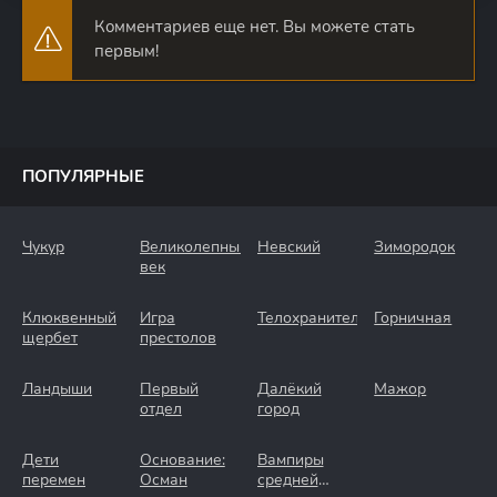
Комментариев еще нет. Вы можете стать
первым!
ПОПУЛЯРНЫЕ
Чукур
Великолепный
Невский
Зимородок
век
Клюквенный
Игра
Телохранители
Горничная
щербет
престолов
Ландыши
Первый
Далёкий
Мажор
отдел
город
Дети
Основание:
Вампиры
перемен
Осман
средней